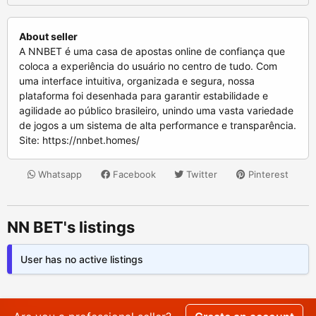
About seller
A NNBET é uma casa de apostas online de confiança que
coloca a experiência do usuário no centro de tudo. Com
uma interface intuitiva, organizada e segura, nossa
plataforma foi desenhada para garantir estabilidade e
agilidade ao público brasileiro, unindo uma vasta variedade
de jogos a um sistema de alta performance e transparência.
Site: https://nnbet.homes/
Whatsapp
Facebook
Twitter
Pinterest
NN BET's listings
User has no active listings