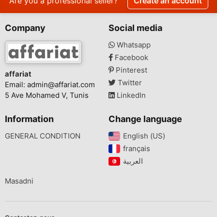
Are you a professional seller?
Create an account
Company
Social media
Whatsapp
Facebook
Pinterest
affariat
Twitter
Email:
admin@affariat.com
5 Ave Mohamed V, Tunis
LinkedIn
Information
Change language
GENERAL CONDITION
English (US)‎
français‎
Masadni