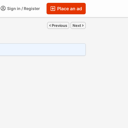
Place an ad
Sign in / Register
Previous
Next