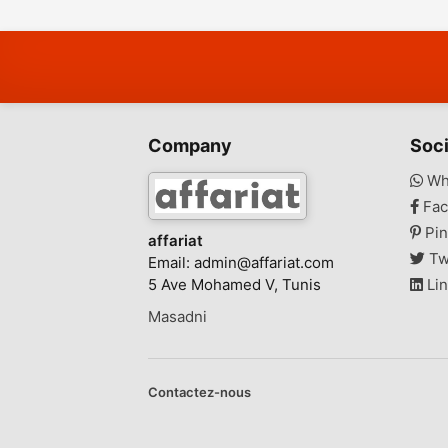
Company
Soci
Wh
Fac
Pin
affariat
Tw
Email:
admin@affariat.com
5 Ave Mohamed V, Tunis
Lin
Masadni
Contactez-nous