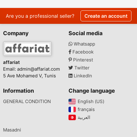
Are you a professional seller?
Create an account
Company
Social media
Whatsapp
Facebook
Pinterest
affariat
Twitter
Email:
admin@affariat.com
5 Ave Mohamed V, Tunis
LinkedIn
Information
Change language
GENERAL CONDITION
English (US)‎
français‎
Masadni