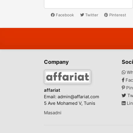
Facebook
Twitter
Pinterest
Company
Soci
Wh
Fac
Pin
affariat
Tw
Email:
admin@affariat.com
5 Ave Mohamed V, Tunis
Lin
Masadni