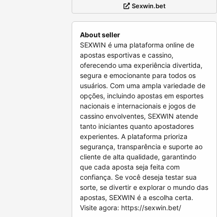
Sexwin.bet
About seller
SEXWIN é uma plataforma online de
apostas esportivas e cassino,
oferecendo uma experiência divertida,
segura e emocionante para todos os
usuários. Com uma ampla variedade de
opções, incluindo apostas em esportes
nacionais e internacionais e jogos de
cassino envolventes, SEXWIN atende
tanto iniciantes quanto apostadores
experientes. A plataforma prioriza
segurança, transparência e suporte ao
cliente de alta qualidade, garantindo
que cada aposta seja feita com
confiança. Se você deseja testar sua
sorte, se divertir e explorar o mundo das
apostas, SEXWIN é a escolha certa.
Visite agora: https://sexwin.bet/