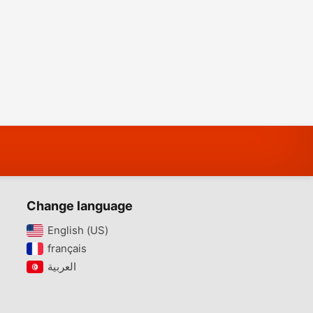
Change language
English (US)‎
français‎