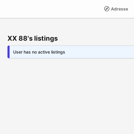
Adresse
XX 88's listings
User has no active listings