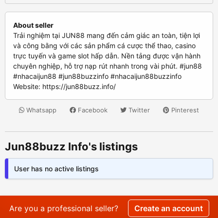
About seller
Trải nghiệm tại JUN88 mang đến cảm giác an toàn, tiện lợi
và công bằng với các sản phẩm cá cược thể thao, casino
trực tuyến và game slot hấp dẫn. Nền tảng được vận hành
chuyên nghiệp, hỗ trợ nạp rút nhanh trong vài phút. #jun88
#nhacaijun88 #jun88buzzinfo #nhacaijun88buzzinfo
Website: https://jun88buzz.info/
Whatsapp
Facebook
Twitter
Pinterest
Jun88buzz Info's listings
User has no active listings
Are you a professional seller?
Create an account