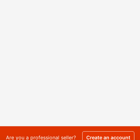
Are you a professional seller?
Create an account