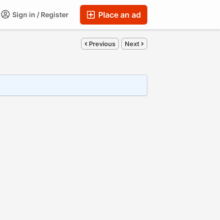
Place an ad
Sign in / Register
Previous
Next