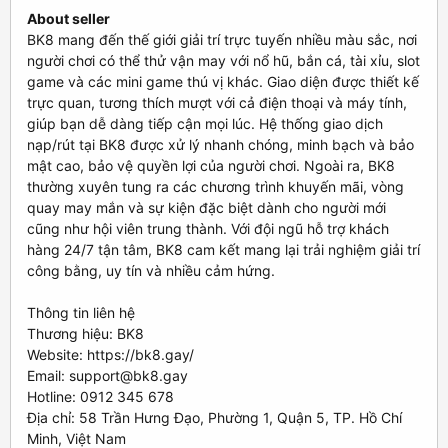
About seller
BK8 mang đến thế giới giải trí trực tuyến nhiều màu sắc, nơi
người chơi có thể thử vận may với nổ hũ, bắn cá, tài xỉu, slot
game và các mini game thú vị khác. Giao diện được thiết kế
trực quan, tương thích mượt với cả điện thoại và máy tính,
giúp bạn dễ dàng tiếp cận mọi lúc. Hệ thống giao dịch
nạp/rút tại BK8 được xử lý nhanh chóng, minh bạch và bảo
mật cao, bảo vệ quyền lợi của người chơi. Ngoài ra, BK8
thường xuyên tung ra các chương trình khuyến mãi, vòng
quay may mắn và sự kiện đặc biệt dành cho người mới
cũng như hội viên trung thành. Với đội ngũ hỗ trợ khách
hàng 24/7 tận tâm, BK8 cam kết mang lại trải nghiệm giải trí
công bằng, uy tín và nhiều cảm hứng.
Thông tin liên hệ
Thương hiệu: BK8
Website: https://bk8.gay/
Email:
support@bk8.gay
Hotline: 0912 345 678
Địa chỉ: 58 Trần Hưng Đạo, Phường 1, Quận 5, TP. Hồ Chí
Minh, Việt Nam