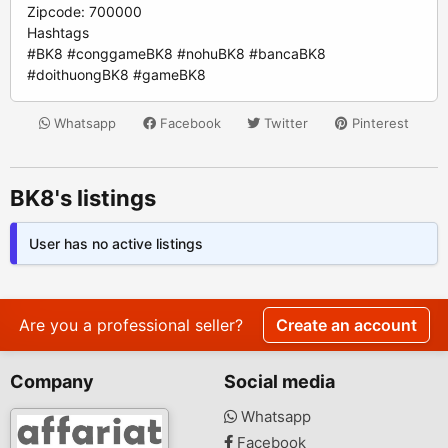
Zipcode: 700000
Hashtags
#BK8 #conggameBK8 #nohuBK8 #bancaBK8
#doithuongBK8 #gameBK8
Whatsapp
Facebook
Twitter
Pinterest
BK8's listings
User has no active listings
Are you a professional seller?
Create an account
Company
Social media
Whatsapp
Facebook