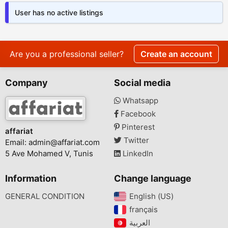
User has no active listings
Are you a professional seller?
Create an account
Company
Social media
Whatsapp
Facebook
Pinterest
affariat
Twitter
Email:
admin@affariat.com
5 Ave Mohamed V, Tunis
LinkedIn
Information
Change language
GENERAL CONDITION
English (US)‎
français‎