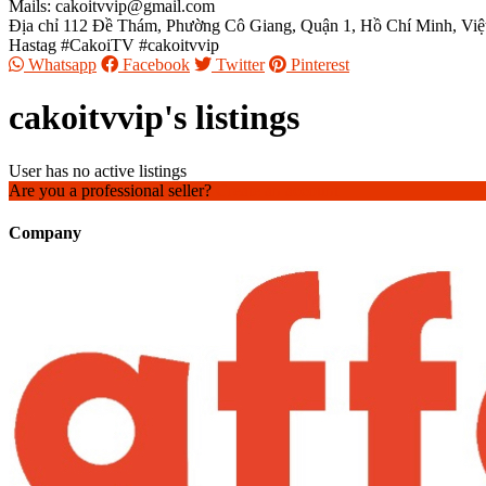
Mails:
cakoitvvip@gmail.com
Địa chỉ 112 Đề Thám, Phường Cô Giang, Quận 1, Hồ Chí Minh, Vi
Hastag #CakoiTV #cakoitvvip
Whatsapp
Facebook
Twitter
Pinterest
cakoitvvip's listings
User has no active listings
Are you a professional seller?
Create an account
Company