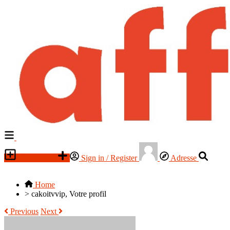
Place an ad
Sign in / Register
Adresse
Home
>
cakoitvvip, Votre profil
Previous
Next