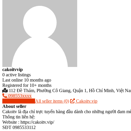
cakoitvvip
0 active listings
Last online 10 months ago
Registered for 10+ months
112 Đề Thám, Phường Cô Giang, Quận 1, Hồ Chí Minh, Việt Nam
098553xxxx
Send message
All seller items (0)
Cakoitv.vip
About seller
Cakoitv là địa chỉ trực tuyến hàng đầu dành cho những người đam mê b
Thông tin liên hệ:
Website : https://cakoitv.vip/
SĐT 0985533112