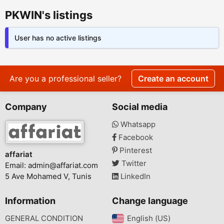
PKWIN's listings
User has no active listings
Are you a professional seller?
Create an account
Company
Social media
Whatsapp
Facebook
Pinterest
affariat
Twitter
Email:
admin@affariat.com
5 Ave Mohamed V, Tunis
LinkedIn
Information
Change language
GENERAL CONDITION
English (US)‎