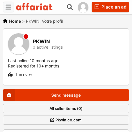
Place an ad
Home
>
PKWIN, Votre profil
PKWIN
0 active listings
Last online 10 months ago
Registered for 10+ months
Tunisie
Send message
All seller items (0)
Pkwin.co.com