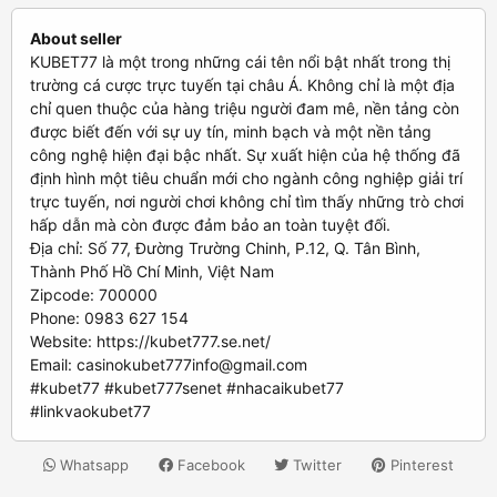
About seller
KUBET77 là một trong những cái tên nổi bật nhất trong thị
trường cá cược trực tuyến tại châu Á. Không chỉ là một địa
chỉ quen thuộc của hàng triệu người đam mê, nền tảng còn
được biết đến với sự uy tín, minh bạch và một nền tảng
công nghệ hiện đại bậc nhất. Sự xuất hiện của hệ thống đã
định hình một tiêu chuẩn mới cho ngành công nghiệp giải trí
trực tuyến, nơi người chơi không chỉ tìm thấy những trò chơi
hấp dẫn mà còn được đảm bảo an toàn tuyệt đối.
Địa chỉ: Số 77, Đường Trường Chinh, P.12, Q. Tân Bình,
Thành Phố Hồ Chí Minh, Việt Nam
Zipcode: 700000
Phone: 0983 627 154
Website: https://kubet777.se.net/
Email:
casinokubet777info@gmail.com
#kubet77 #kubet777senet #nhacaikubet77
#linkvaokubet77
Whatsapp
Facebook
Twitter
Pinterest