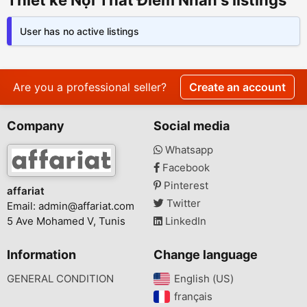
Thiết kế Nội Thất Điểm Nhấn's listings
User has no active listings
Are you a professional seller?
Create an account
Company
Social media
Whatsapp
Facebook
Pinterest
affariat
Twitter
Email:
admin@affariat.com
5 Ave Mohamed V, Tunis
LinkedIn
Information
Change language
GENERAL CONDITION
English (US)‎
français‎