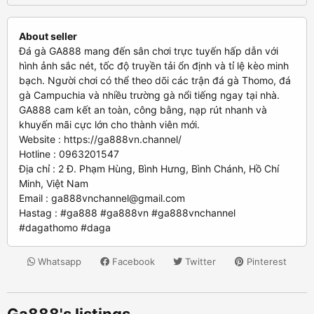
About seller
Đá gà GA888 mang đến sân chơi trực tuyến hấp dẫn với
hình ảnh sắc nét, tốc độ truyền tải ổn định và tỉ lệ kèo minh
bạch. Người chơi có thể theo dõi các trận đá gà Thomo, đá
gà Campuchia và nhiều trường gà nổi tiếng ngay tại nhà.
GA888 cam kết an toàn, công bằng, nạp rút nhanh và
khuyến mãi cực lớn cho thành viên mới.
Website : https://ga888vn.channel/
Hotline : 0963201547
Địa chỉ : 2 Đ. Phạm Hùng, Bình Hưng, Bình Chánh, Hồ Chí
Minh, Việt Nam
Email :
ga888vnchannel@gmail.com
Hastag : #ga888 #ga888vn #ga888vnchannel
#dagathomo #daga
Whatsapp
Facebook
Twitter
Pinterest