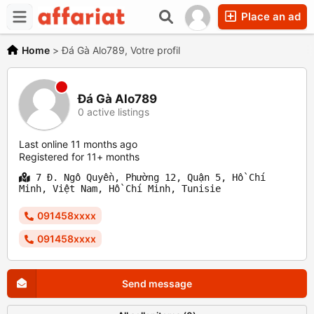
Place an ad
Home
>
Đá Gà Alo789, Votre profil
Đá Gà Alo789
0 active listings
Last online 11 months ago
Registered for 11+ months
7 Đ. Ngô Quyền, Phường 12, Quận 5, Hồ Chí
Minh, Việt Nam, Hồ Chí Minh, Tunisie
091458xxxx
091458xxxx
Send message