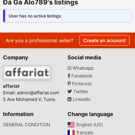
Đá Gà Alo789's listings
User has no active listings
Are you a professional seller?
Create an account
Company
Social media
Whatsapp
Facebook
Pinterest
affariat
Twitter
Email:
admin@affariat.com
5 Ave Mohamed V, Tunis
LinkedIn
Information
Change language
GENERAL CONDITION
English (US)‎
français‎