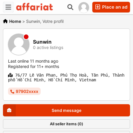
Place an ad
Home
>
Sunwin, Votre profil
Sunwin
0 active listings
Last online 11 months ago
Registered for 11+ months
76/77 Lê Văn Phan, Phú Thọ Hoà, Tân Phú, Thành
phố Hồ Chí Minh, Hồ Chí Minh, Vietnam
97902xxxx
Send message
All seller items (0)