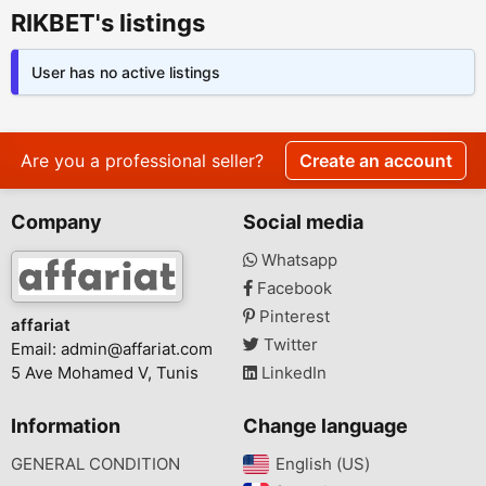
RIKBET's listings
User has no active listings
Are you a professional seller?
Create an account
Company
Social media
Whatsapp
Facebook
Pinterest
affariat
Twitter
Email:
admin@affariat.com
5 Ave Mohamed V, Tunis
LinkedIn
Information
Change language
GENERAL CONDITION
English (US)‎