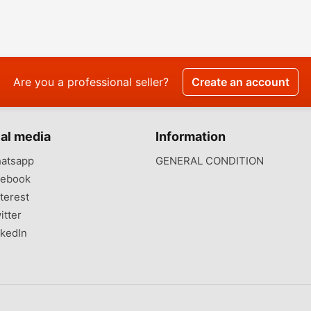
Are you a professional seller?
Create an account
al media
Information
atsapp
GENERAL CONDITION
ebook
terest
itter
kedIn