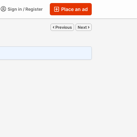
Place an ad
Sign in / Register
Previous
Next