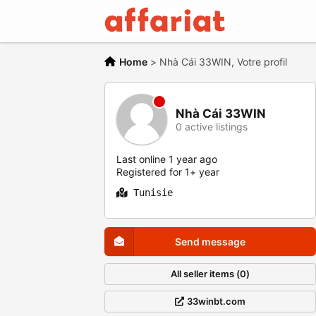
Home
>
Nhà Cái 33WIN, Votre profil
Nhà Cái 33WIN
0 active listings
Last online 1 year ago
Registered for 1+ year
Tunisie
Send message
All seller items (0)
33winbt.com