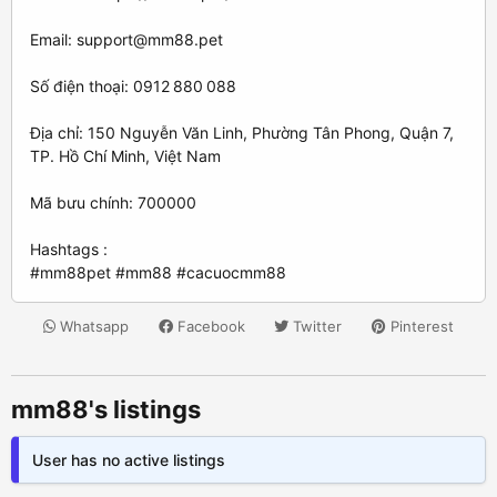
Email:
support@mm88.pet
Số điện thoại: 0912 880 088
Địa chỉ: 150 Nguyễn Văn Linh, Phường Tân Phong, Quận 7,
TP. Hồ Chí Minh, Việt Nam
Mã bưu chính: 700000
Hashtags :
#mm88pet #mm88 #cacuocmm88
Whatsapp
Facebook
Twitter
Pinterest
mm88's listings
User has no active listings