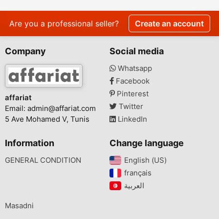
Are you a professional seller?
Create an account
Company
Social media
Whatsapp
Facebook
Pinterest
affariat
Twitter
Email:
admin@affariat.com
5 Ave Mohamed V, Tunis
LinkedIn
Information
Change language
GENERAL CONDITION
English (US)‎
français‎
Masadni