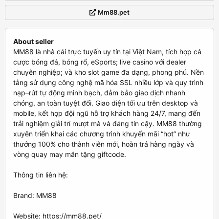
Mm88.pet
About seller
MM88 là nhà cái trực tuyến uy tín tại Việt Nam, tích hợp cá
cược bóng đá, bóng rổ, eSports; live casino với dealer
chuyên nghiệp; và kho slot game đa dạng, phong phú. Nền
tảng sử dụng công nghệ mã hóa SSL nhiều lớp và quy trình
nạp–rút tự động minh bạch, đảm bảo giao dịch nhanh
chóng, an toàn tuyệt đối. Giao diện tối ưu trên desktop và
mobile, kết hợp đội ngũ hỗ trợ khách hàng 24/7, mang đến
trải nghiệm giải trí mượt mà và đáng tin cậy. MM88 thường
xuyên triển khai các chương trình khuyến mãi “hot” như
thưởng 100% cho thành viên mới, hoàn trả hàng ngày và
vòng quay may mắn tặng giftcode.
Thông tin liên hệ:
Brand: MM88
Website: https://mm88.pet/