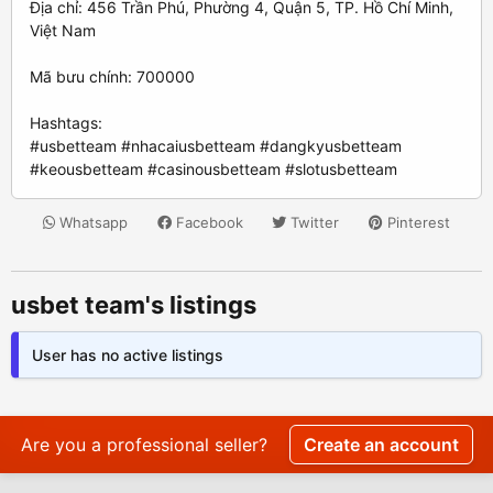
Địa chỉ: 456 Trần Phú, Phường 4, Quận 5, TP. Hồ Chí Minh,
Việt Nam
Mã bưu chính: 700000
Hashtags:
#usbetteam #nhacaiusbetteam #dangkyusbetteam
#keousbetteam #casinousbetteam #slotusbetteam
Whatsapp
Facebook
Twitter
Pinterest
usbet team's listings
User has no active listings
Are you a professional seller?
Create an account