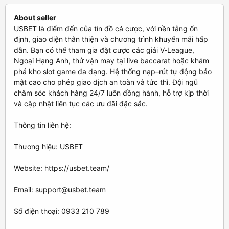
About seller
USBET là điểm đến của tín đồ cá cược, với nền tảng ổn
định, giao diện thân thiện và chương trình khuyến mãi hấp
dẫn. Bạn có thể tham gia đặt cược các giải V-League,
Ngoại Hạng Anh, thử vận may tại live baccarat hoặc khám
phá kho slot game đa dạng. Hệ thống nạp–rút tự động bảo
mật cao cho phép giao dịch an toàn và tức thì. Đội ngũ
chăm sóc khách hàng 24/7 luôn đồng hành, hỗ trợ kịp thời
và cập nhật liên tục các ưu đãi đặc sắc.
Thông tin liên hệ:
Thương hiệu: USBET
Website: https://usbet.team/
Email:
support@usbet.team
Số điện thoại: 0933 210 789