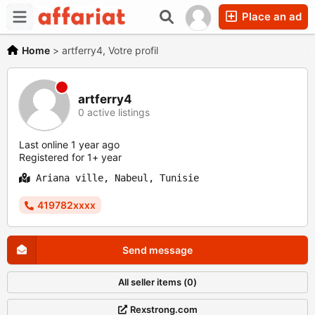
Place an ad
Home
>
artferry4, Votre profil
artferry4
0 active listings
Last online 1 year ago
Registered for 1+ year
Ariana ville, Nabeul, Tunisie
419782xxxx
Send message
All seller items (0)
Rexstrong.com