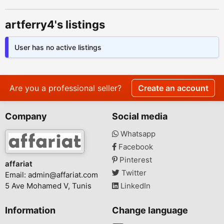
artferry4's listings
User has no active listings
Are you a professional seller?
Create an account
Company
Social media
Whatsapp
Facebook
Pinterest
affariat
Twitter
Email:
admin@affariat.com
5 Ave Mohamed V, Tunis
LinkedIn
Information
Change language