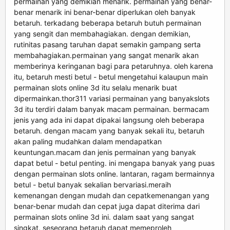
permainan yang demikian menarik. permainan yang benar-
benar menarik ini benar-benar diperlukan oleh banyak
betaruh. terkadang beberapa betaruh butuh permainan
yang sengit dan membahagiakan. dengan demikian,
rutinitas pasang taruhan dapat semakin gampang serta
membahagiakan.permainan yang sangat menarik akan
memberinya keringanan bagi para petaruhnya. oleh karena
itu, betaruh mesti betul - betul mengetahui kalaupun main
permainan slots online 3d itu selalu menarik buat
dipermainkan.thor311 variasi permainan yang banyakslots
3d itu terdiri dalam banyak macam permainan. bermacam
jenis yang ada ini dapat dipakai langsung oleh beberapa
betaruh. dengan macam yang banyak sekali itu, betaruh
akan paling mudahkan dalam mendapatkan
keuntungan.macam dan jenis permainan yang banyak
dapat betul - betul penting. ini mengapa banyak yang puas
dengan permainan slots online. lantaran, ragam bermainnya
betul - betul banyak sekalian bervariasi.meraih
kemenangan dengan mudah dan cepatkemenangan yang
benar-benar mudah dan cepat juga dapat diterima dari
permainan slots online 3d ini. dalam saat yang sangat
singkat, seseorang betaruh dapat memeproleh