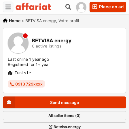
Place an ad
Home
>
BETVISA energy, Votre profil
BETVISA energy
0 active listings
Last online 1 year ago
Registered for 1+ year
Tunisie
0913 729xxxx
Send message
All seller items (0)
Betvisa.energy