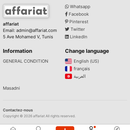
Whatsapp
Facebook
Pinterest
affariat
Twitter
Email:
admin@affariat.com
5 Ave Mohamed V, Tunis
LinkedIn
Information
Change language
GENERAL CONDITION
English (US)‎
français‎
Masadni
Contactez-nous
Copyright © 2026 affariat All rights reserved.