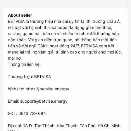
About seller
BETVISA là thương hiệu nhà cái uy tín tại thị trường châu Á,
nổi bật với hệ sinh thái cá cược đa dạng gồm thể thao,
casino, game bài, bắn cá và nhiều trò chơi đổi thưởng hấp
dẫn khác. Với giao diện trực quan, hệ thống bảo mật tiên
tiến và đội ngũ CSKH hoạt động 24/7, BETVISA cam kết
mang lại trải nghiệm giải trí đỉnh cao cho người chơi mọi lúc,
mọi nơi.
Thông tin liên hệ:
Thương hiệu: BETVISA
Website: https://betvisa.energy/
Email:
support@betvisa.energy
SĐT: 0913 729 684
Địa chỉ: 1A Đ. Tân Thành, Hòa Thạnh, Tân Phú, Hồ Chí Minh,