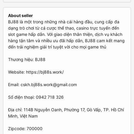
About seller
BJ88 là một trong những nhà cái hàng đầu, cung cấp đa
dạng trò chơi từ cá cược thể thao, casino trực tuyến đến
slot game hấp dẫn. Với giao diện thân thiện, dịch vụ khách
hàng tận tâm và nhiều ưu đãi hấp dẫn, BJ88 cam kết mang
đến trải nghiệm giải trí tuyệt vời cho mọi game thủ
Thương hiệu: BJ88
Website: https://bj88s.work/
Email:
cskh.bj88s.work@gmail.com
Số điện thoại: 0942 718 326
Địa chỉ: 114B Nguyễn Oanh, Phường 17, Gò Vấp, TP. Hồ Chí
Minh, Việt Nam
Zipcode: 700000