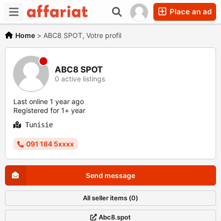
Place an ad
Home
>
ABC8 SPOT, Votre profil
ABC8 SPOT
0 active listings
Last online 1 year ago
Registered for 1+ year
Tunisie
091 184 5xxxx
Send message
All seller items (0)
Abc8.spot