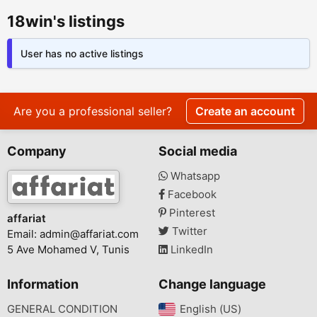
18win's listings
User has no active listings
Are you a professional seller?
Create an account
Company
Social media
Whatsapp
Facebook
Pinterest
affariat
Twitter
Email:
admin@affariat.com
5 Ave Mohamed V, Tunis
LinkedIn
Information
Change language
GENERAL CONDITION
English (US)‎