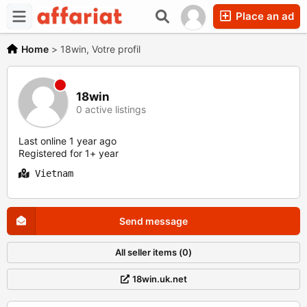
Place an ad
Home
>
18win, Votre profil
18win
0 active listings
Last online 1 year ago
Registered for 1+ year
Vietnam
Send message
All seller items (0)
18win.uk.net