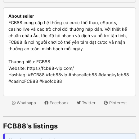
About seller
FCB88 cung cấp hệ thống cá cược thể thao, eSports,
casino live và các trò chơi đổi thưởng hấp dẫn. Với thiết kế
chuẩn châu Âu, tốc độ tải nhanh và dịch vụ hỗ trợ tận tình,
FCB88 là nơi người chơi có thể yên tâm đặt cược và nhận
thưởng an toàn, minh bạch mỗi ngày.
Thương hiệu: FCB88
Website: https://fcb88-vip.com/
Hashtag: #FCB88 #fcb88vip #nhacaifcb88 #dangkyfcb88
#casinoFCB88 #keofcb88
Whatsapp
Facebook
Twitter
Pinterest
FCB88's listings