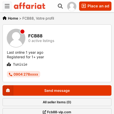
Place an ad
Home
>
FCB88, Votre profil
FCB88
0 active listings
Last online 1 year ago
Registered for 1+ year
Tunisie
0904 278xxxx
Send message
All seller items (0)
Fcb88-vip.com