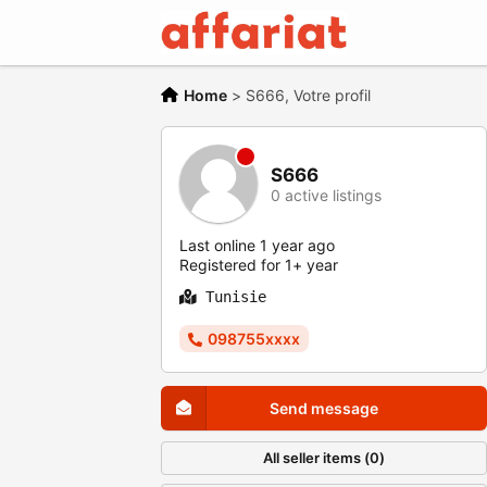
Home
>
S666, Votre profil
S666
0 active listings
Last online 1 year ago
Registered for 1+ year
Tunisie
098755xxxx
Send message
All seller items (0)