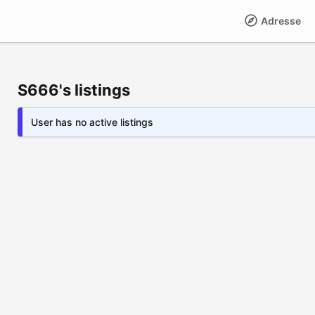
Adresse
S666's listings
User has no active listings