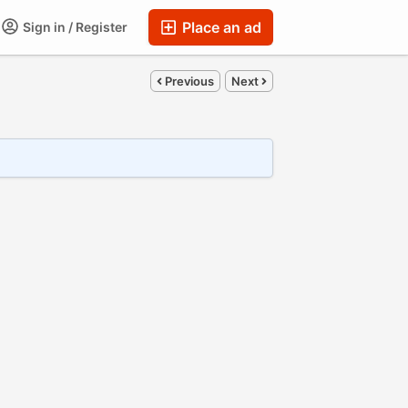
Place an ad
Sign in / Register
Previous
Next