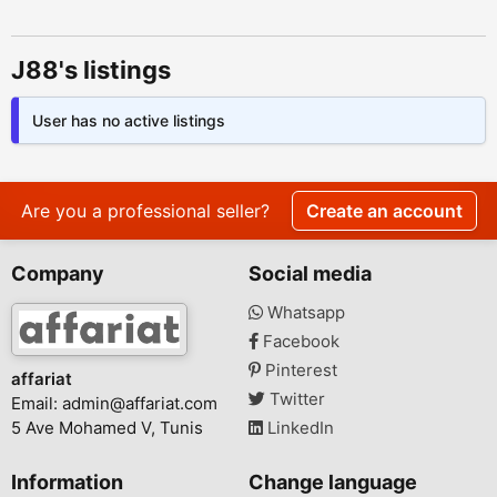
J88's listings
User has no active listings
Are you a professional seller?
Create an account
Company
Social media
Whatsapp
Facebook
Pinterest
affariat
Twitter
Email:
admin@affariat.com
5 Ave Mohamed V, Tunis
LinkedIn
Information
Change language