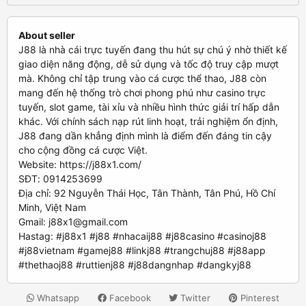
About seller
J88 là nhà cái trực tuyến đang thu hút sự chú ý nhờ thiết kế
giao diện năng động, dễ sử dụng và tốc độ truy cập mượt
mà. Không chỉ tập trung vào cá cược thể thao, J88 còn
mang đến hệ thống trò chơi phong phú như casino trực
tuyến, slot game, tài xỉu và nhiều hình thức giải trí hấp dẫn
khác. Với chính sách nạp rút linh hoạt, trải nghiệm ổn định,
J88 đang dần khẳng định mình là điểm đến đáng tin cậy
cho cộng đồng cá cược Việt.
Website: https://j88x1.com/
SĐT: 0914253699
Địa chỉ: 92 Nguyễn Thái Học, Tân Thành, Tân Phú, Hồ Chí
Minh, Việt Nam
Gmail:
j88x1@gmail.com
Hastag: #j88x1 #j88 #nhacaij88 #j88casino #casinoj88
#j88vietnam #gamej88 #linkj88 #trangchuj88 #j88app
#thethaoj88 #ruttienj88 #j88dangnhap #dangkyj88
Whatsapp
Facebook
Twitter
Pinterest