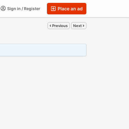
Place an ad
Sign in / Register
Previous
Next