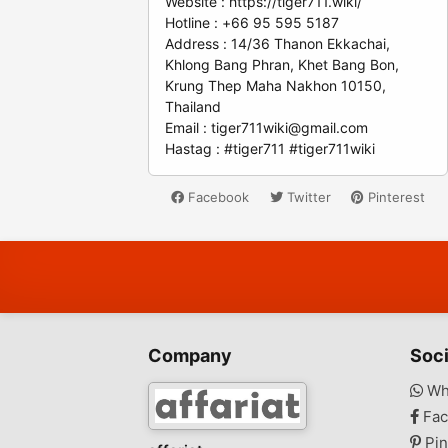
Website : https://tiger711.wiki/
Hotline : +66 95 595 5187
Address : 14/36 Thanon Ekkachai,
Khlong Bang Phran, Khet Bang Bon,
Krung Thep Maha Nakhon 10150,
Thailand
Email :
tiger711wiki@gmail.com
Hastag : #tiger711 #tiger711wiki
Facebook
Twitter
Pinterest
Company
Soci
Wh
Fac
Pin