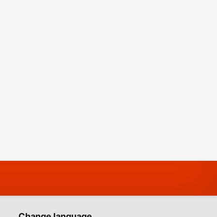
Change language