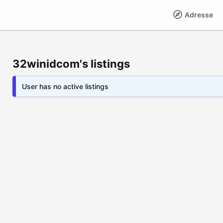
Adresse
32winidcom's listings
User has no active listings