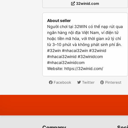
32winid.com
About seller
Người chơi tại 32WIN có thể nạp rút qua
ngân hàng nội địa Việt Nam, ví điện tử
hoặc tiền mã hóa, với thời gian xử lý chỉ
từ 3–10 phút và không phát sinh phí ẩn.
#32win #nhacai32win #32winid
#nhacai32winid #32winidcom
#nhacai32winidcom
Website: https://32winid.com/
Facebook
Twitter
Pinterest
Company
Soci