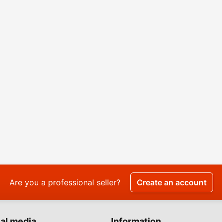
Are you a professional seller?
Create an account
al media
Information