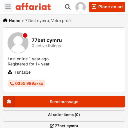
Place an ad
Home
>
77bet cymru, Votre profil
77bet cymru
0 active listings
Last online 1 year ago
Registered for 1+ year
Tunisie
0355 989xxxx
Send message
All seller items (0)
77bet.cymru