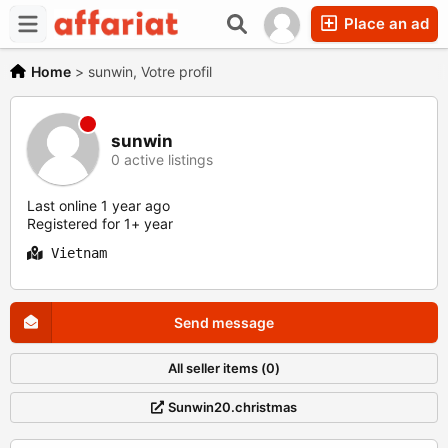
Place an ad
Home
>
sunwin, Votre profil
sunwin
0 active listings
Last online 1 year ago
Registered for 1+ year
Vietnam
Send message
All seller items (0)
Sunwin20.christmas