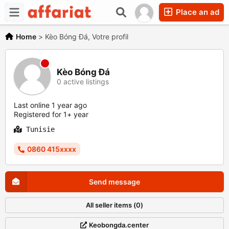
Place an ad
Home
>
Kèo Bóng Đá, Votre profil
Kèo Bóng Đá
0 active listings
Last online 1 year ago
Registered for 1+ year
Tunisie
0860 415xxxx
Send message
All seller items (0)
Keobongda.center