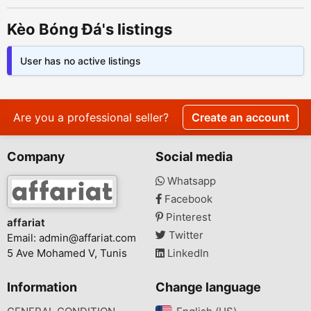
Kèo Bóng Đá's listings
User has no active listings
Are you a professional seller?
Create an account
Company
Social media
Whatsapp
Facebook
Pinterest
affariat
Twitter
Email:
admin@affariat.com
5 Ave Mohamed V, Tunis
LinkedIn
Information
Change language