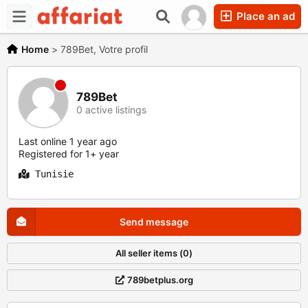
Place an ad
Home
>
789Bet, Votre profil
789Bet
0 active listings
Last online 1 year ago
Registered for 1+ year
Tunisie
Send message
All seller items (0)
789betplus.org