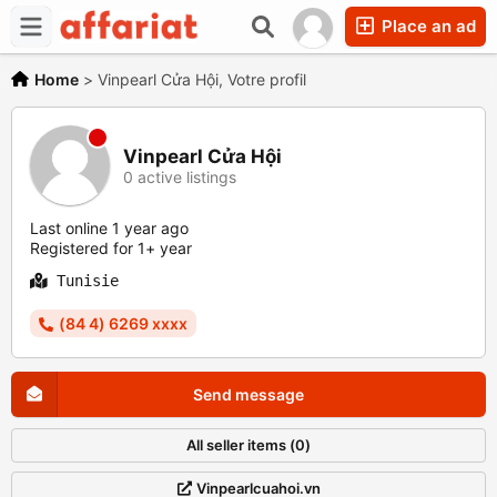
Place an ad
Home
>
Vinpearl Cửa Hội, Votre profil
Vinpearl Cửa Hội
0 active listings
Last online 1 year ago
Registered for 1+ year
Tunisie
(84 4) 6269 xxxx
Send message
All seller items (0)
Vinpearlcuahoi.vn