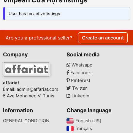
Vinpearl Cửa Hội's listings
User has no active listings
Are you a professional seller?
Create an account
Company
Social media
Whatsapp
Facebook
Pinterest
affariat
Twitter
Email:
admin@affariat.com
5 Ave Mohamed V, Tunis
LinkedIn
Information
Change language
GENERAL CONDITION
English (US)‎
français‎