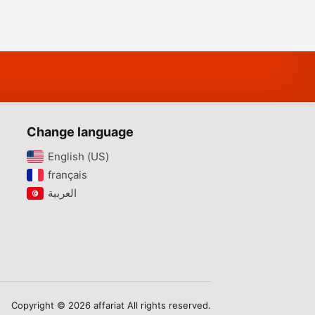
Change language
English (US)‎
français‎
Copyright © 2026 affariat All rights reserved.