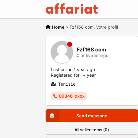
Home
>
Fzf168 com, Votre profil
Fzf168 com
0 active listings
Last online 1 year ago
Registered for 1+ year
Tunisie
093461xxxx
Send message
All seller items (0)