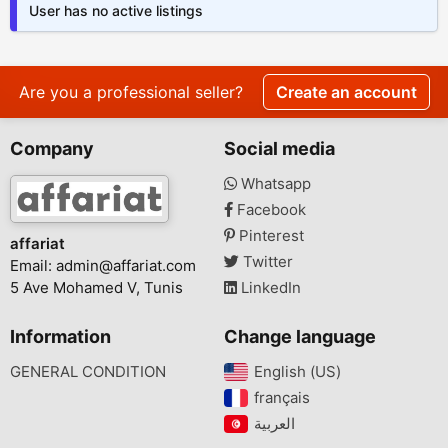
User has no active listings
Are you a professional seller?
Create an account
Company
Social media
Whatsapp
Facebook
Pinterest
affariat
Twitter
Email:
admin@affariat.com
5 Ave Mohamed V, Tunis
LinkedIn
Information
Change language
GENERAL CONDITION
English (US)‎
français‎