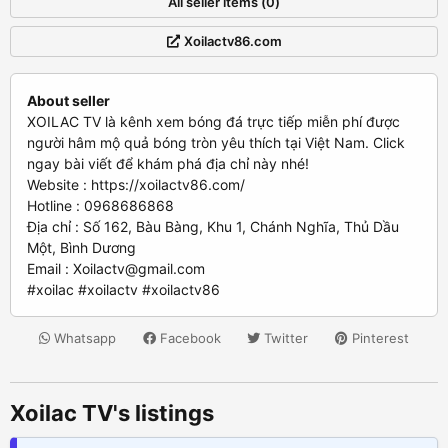
All seller items (0)
Xoilactv86.com
About seller
XOILAC TV là kênh xem bóng đá trực tiếp miễn phí được
người hâm mộ quả bóng tròn yêu thích tại Việt Nam. Click
ngay bài viết để khám phá địa chỉ này nhé!
Website : https://xoilactv86.com/
Hotline : 0968686868
Địa chỉ : Số 162, Bàu Bàng, Khu 1, Chánh Nghĩa, Thủ Dầu
Một, Bình Dương
Email :
Xoilactv@gmail.com
#xoilac #xoilactv #xoilactv86
Whatsapp
Facebook
Twitter
Pinterest
Xoilac TV's listings