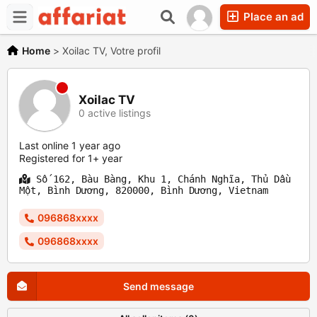
Place an ad
Home
>
Xoilac TV, Votre profil
Xoilac TV
0 active listings
Last online 1 year ago
Registered for 1+ year
Số 162, Bàu Bàng, Khu 1, Chánh Nghĩa, Thủ Dầu
Một, Bình Dương, 820000, Bình Dương, Vietnam
096868xxxx
096868xxxx
Send message