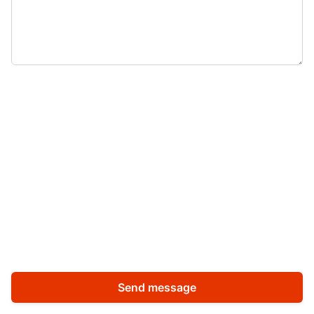
Send message