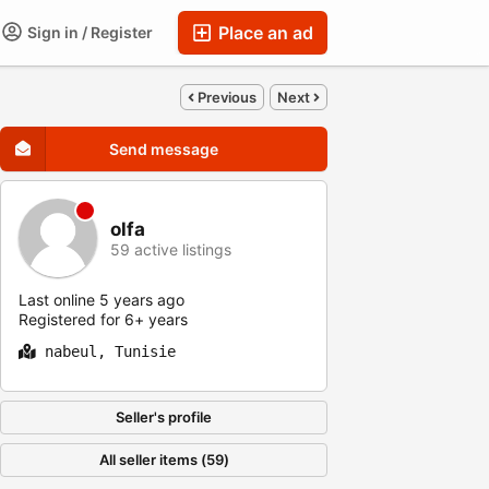
Place an ad
Sign in / Register
Previous
Next
Send message
olfa
59 active listings
Last online 5 years ago
Registered for 6+ years
nabeul, Tunisie
Seller's profile
All seller items (59)