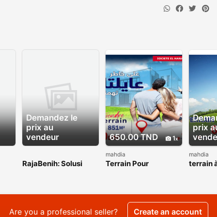
Demandez le
Deman
prix au
prix a
vendeur
650.00 TND
vende
1
mahdia
mahdia
RajaBenih: Solusi
Terrain Pour
terrain 
tuk
Benih Unggul untuk
investissement à
plein zo
ebih
Indonesia yang Lebih
vendre en plein zone
Mahdia
Hijau
touristique
Are you a professional seller?
Create an account