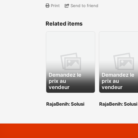
Print
Send to friend
Related items
Demandez le
Demandez le
prix au
prix au
vendeur
vendeur
RajaBenih: Solusi
RajaBenih: Solusi
Benih Unggul untuk
Benih Unggul un
Indonesia yang Lebih
Indonesia yang L
Hijau
Hijau