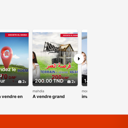
dez le
u
ur
200.00 TND
1400.00 TND
2
2
3
mahdia
monestir
à vendre en
A vendre grand
investissement
ne touristique
Terrain à 100 mètres
Terrain pour les
d’hôtel thapsus
promoteurs omrane
MONASTIR