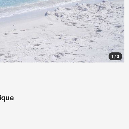
1
/
3
ique